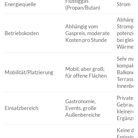
Flüssiggas
Energiequelle
Strom
(Propan/Butan)
Abhängi
Abhängig vom
Strompre
Betriebskosten
Gaspreis, moderate
potenziel
Kosten pro Stunde
bei gleic
Wärmeint
Sehr mobi
kompakt;
Mobil, aber groß;
Mobilität/Platzierung
Balkone,
für offene Flächen
Terrassen
Innenber
Privater
Gastronomie,
Gebrauch
Einsatzbereich
Events, große
kleinere 
Außenbereiche
Ergänzu
Keine di
Emission