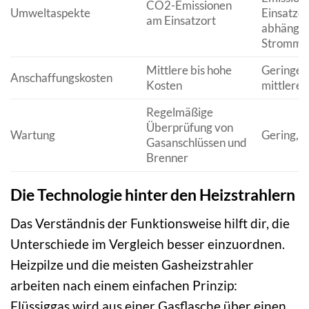
CO2-Emissionen
Umweltaspekte
Einsatzor
am Einsatzort
abhängig
Strommi
Mittlere bis hohe
Geringe b
Anschaffungskosten
Kosten
mittlere 
Regelmäßige
Überprüfung von
Wartung
Gering, R
Gasanschlüssen und
Brenner
Die Technologie hinter den Heizstrahlern
Das Verständnis der Funktionsweise hilft dir, die
Unterschiede im Vergleich besser einzuordnen.
Heizpilze und die meisten Gasheizstrahler
arbeiten nach einem einfachen Prinzip:
Flüssiggas wird aus einer Gasflasche über einen