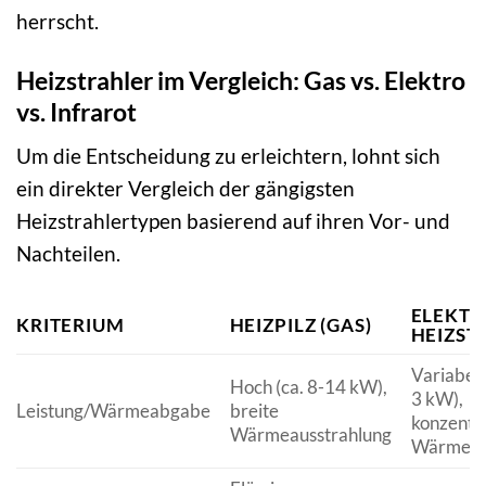
herrscht.
Heizstrahler im Vergleich: Gas vs. Elektro
vs. Infrarot
Um die Entscheidung zu erleichtern, lohnt sich
ein direkter Vergleich der gängigsten
Heizstrahlertypen basierend auf ihren Vor- und
Nachteilen.
ELEKTR
KRITERIUM
HEIZPILZ (GAS)
HEIZST
Variabel 
Hoch (ca. 8-14 kW),
3 kW),
Leistung/Wärmeabgabe
breite
konzentri
Wärmeausstrahlung
Wärme