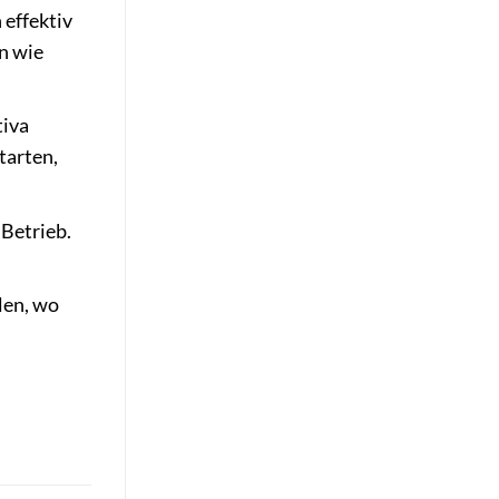
 effektiv
n wie
tiva
tarten,
 Betrieb.
len, wo