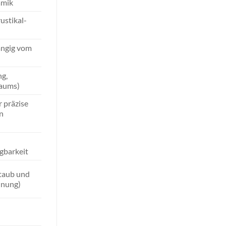
amik
rustikal-
ängig vom
g,
raums)
r präzise
n
gbarkeit
taub und
nnung)