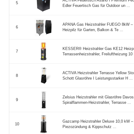
ACTIVA Feuertisch Asano I Premium Feue
5
Edler Feuertisch Gas für Outdoor un ...
APANA Gas Heizstrahler FUEGO 8kW – Te
6
Heizpilz für Garten, Balkon & Te ...
KESSER® Heizstrahler Gas KE12 Heizpilz
7
Terrassenheizstrahler, Freiluftheizung 10 
ACTIVA Heizstrahler Terrasse Yellow Sto
8
Schott Glasröhre I Leistungsstarker H ...
Zelsius Heizstrahler mit Glasröhre Davo
9
Spiralflammen-Heizstrahler, Terrasse ...
Gazcamp Heizstrahler Deluxe 10,0 kW – 
10
Piezozündung & Kippschutz ...