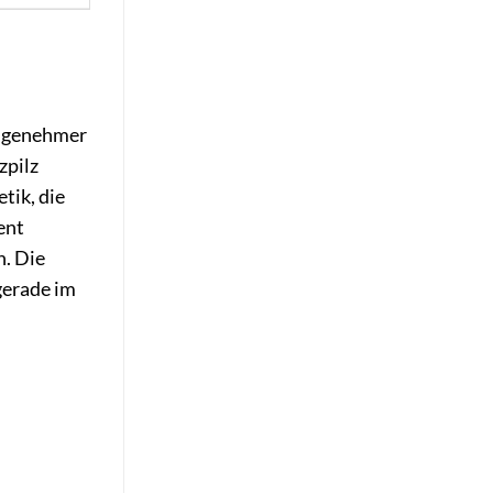
angenehmer
zpilz
tik, die
ent
n. Die
 gerade im