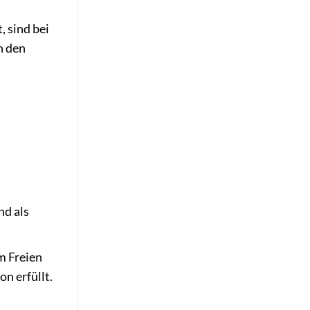
, sind bei
n den
nd als
m Freien
n erfüllt.