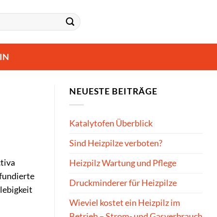
IN
NEUESTE BEITRÄGE
Katalytofen Überblick
Sind Heizpilze verboten?
ctiva
Heizpilz Wartung und Pflege
 fundierte
Druckminderer für Heizpilze
lebigkeit
Wieviel kostet ein Heizpilz im
Betrieb – Strom- und Gasverbrauch