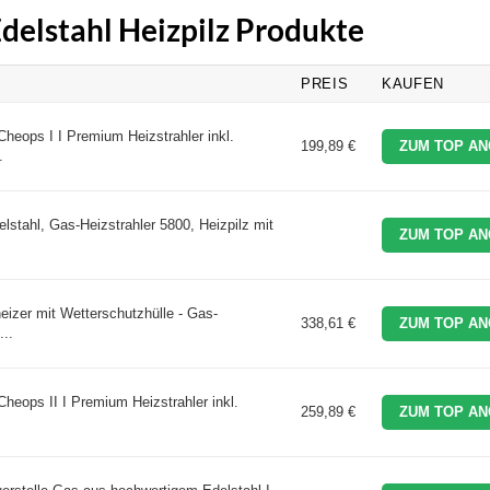
Edelstahl Heizpilz Produkte
PREIS
KAUFEN
heops I I Premium Heizstrahler inkl.
199,89 €
ZUM TOP AN
.
tahl, Gas-Heizstrahler 5800, Heizpilz mit
ZUM TOP AN
eizer mit Wetterschutzhülle - Gas-
338,61 €
ZUM TOP AN
...
heops II I Premium Heizstrahler inkl.
259,89 €
ZUM TOP AN