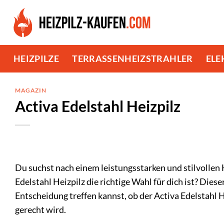
Zum
Inhalt
springen
HEIZPILZE
TERRASSENHEIZSTRAHLER
ELE
MAGAZIN
Activa Edelstahl Heizpilz
Du suchst nach einem leistungsstarken und stilvollen H
Edelstahl Heizpilz die richtige Wahl für dich ist? Die
Entscheidung treffen kannst, ob der Activa Edelstahl
gerecht wird.