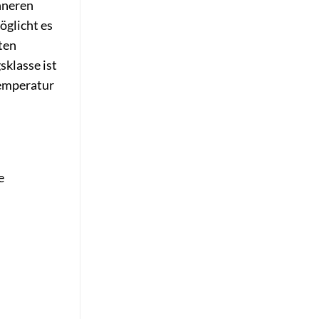
nneren
öglicht es
ten
sklasse ist
Temperatur
e