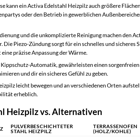
e kann ein Activa Edelstahl Heizpilz auch größere Flächen
rtenpartys oder den Betrieb in gewerblichen Außenbereiche
edienung und die unkomplizierte Reinigung machen den Ac
r. Die Piezo-Zündung sorgt für ein schnelles und sicheres S
t eine präzise Anpassung der Wärme.
e Kippschutz-Automatik, gewährleisten einen sorgenfreien
imieren und dir ein sicheres Gefühl zu geben.
Heizpilz leicht bewegen und an verschiedenen Orten aufstel
lität erheblich.
l Heizpilz vs. Alternativen
PULVERBESCHICHTETER
TERRASSENOFEN
LZ
STAHL HEIZPILZ
(HOLZ/KOHLE)