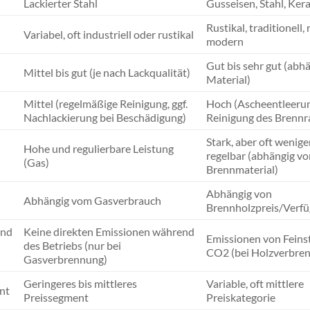
Lackierter Stahl
Gusseisen, Stahl, Ker
Rustikal, traditionell, 
Variabel, oft industriell oder rustikal
modern
Gut bis sehr gut (abh
Mittel bis gut (je nach Lackqualität)
Material)
Mittel (regelmäßige Reinigung, ggf.
Hoch (Ascheentleerun
Nachlackierung bei Beschädigung)
Reinigung des Brenn
Stark, aber oft wenige
Hohe und regulierbare Leistung
regelbar (abhängig vo
(Gas)
Brennmaterial)
Abhängig von
Abhängig vom Gasverbrauch
Brennholzpreis/Verfü
end
Keine direkten Emissionen während
Emissionen von Feins
des Betriebs (nur bei
CO2 (bei Holzverbre
Gasverbrennung)
Geringeres bis mittleres
Variable, oft mittlere
nt
Preissegment
Preiskategorie