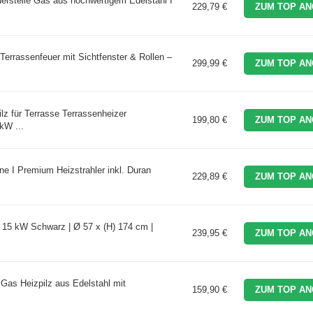
rstelle Gas aus hochwertigem Edelstahl I
229,79 €
ZUM TOP AN
rrassenfeuer mit Sichtfenster & Rollen –
299,99 €
ZUM TOP AN
 für Terrasse Terrassenheizer
199,80 €
ZUM TOP AN
kW ...
ne I Premium Heizstrahler inkl. Duran
229,89 €
ZUM TOP AN
s 15 kW Schwarz | Ø 57 x (H) 174 cm |
239,95 €
ZUM TOP AN
Gas Heizpilz aus Edelstahl mit
159,90 €
ZUM TOP AN